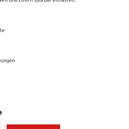
te
euungen
e