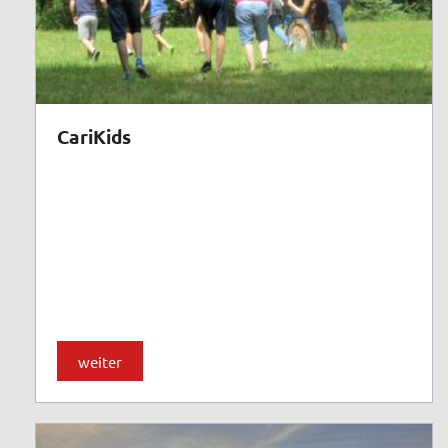
CariKids
weiter