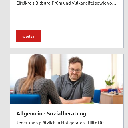
Eifelkreis Bitburg-Prüm und Vulkaneifel sowie von
Wellcome - praktische Hilfe nach der Geburt - im
Landkreis Vulkaneifel hält der Caritasverband
Westeifel e.V. Angebote an Hilfen für junge und
belastete Familien vor, die in der Regel nicht auf ein
weiter
familiäres oder soziales Netzwerk zur
Unterstützung zurückgreifen können und
Entlastung brauchen.
Allgemeine Sozialberatung
Jeder kann plötzlich in Not geraten - Hilfe für