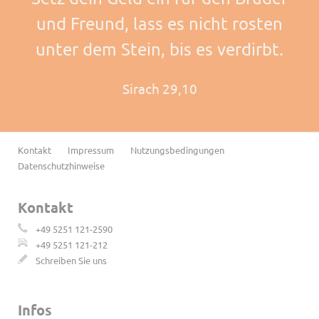
und Freund, lass es nicht rosten
unter dem Stein, bis es verdirbt.
Sirach 29,10
Navigation
Kontakt
Impressum
Nutzungsbedingungen
überspringen
Datenschutzhinweise
Kontakt
+49 5251 121-2590
+49 5251 121-212
Schreiben Sie uns
Infos