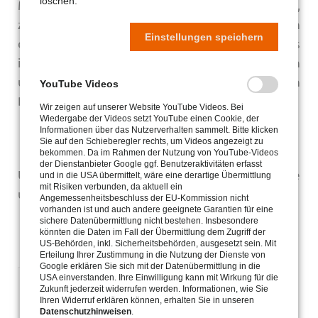
löschen.
Mitglieder in rund 30 Ländern. Ehepaare, Familien,
zölibatäre Brüder und Schwestern haben sich
Einstellungen speichern
entschlossen, sich auf das Abenteuer des Lebens
in Gemeinschaft einzulassen, um sich - dem armen
und demütigen Christus nachfolgend - in den
YouTube Videos
Dienst der Kirche und der Welt zu stellen.
Wir zeigen auf unserer Website YouTube Videos. Bei
Wiedergabe der Videos setzt YouTube einen Cookie, der
Informationen über das Nutzerverhalten sammelt. Bitte klicken
Sie auf den Schieberegler rechts, um Videos angezeigt zu
bekommen. Da im Rahmen der Nutzung von YouTube-Videos
der Dienstanbieter Google ggf. Benutzeraktivitäten erfasst
Um mehr über uns zu erfahren, besuchen Sie bitte
und in die USA übermittelt, wäre eine derartige Übermittlung
mit Risiken verbunden, da aktuell ein
unsere Webseite, http://chemin-neuf.de.
Angemessenheitsbeschluss der EU-Kommission nicht
vorhanden ist und auch andere geeignete Garantien für eine
sichere Datenübermittlung nicht bestehen. Insbesondere
könnten die Daten im Fall der Übermittlung dem Zugriff der
US-Behörden, inkl. Sicherheitsbehörden, ausgesetzt sein. Mit
Erteilung Ihrer Zustimmung in die Nutzung der Dienste von
Google erklären Sie sich mit der Datenübermittlung in die
USA einverstanden. Ihre Einwilligung kann mit Wirkung für die
Zukunft jederzeit widerrufen werden. Informationen, wie Sie
Ihren Widerruf erklären können, erhalten Sie in unseren
Datenschutzhinweisen
.