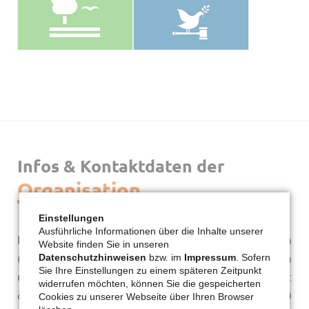
Infos & Kontaktdaten der
Organisation
Einstellungen
Ausführliche Informationen über die Inhalte unserer
Die Gemeinschaft Chemin Neuf ist 1973 in Lyon
Website finden Sie in unseren
(Frankreich) aus einem Gebetskreis entstanden
Datenschutzhinweisen
bzw. im
Impressum
. Sofern
Sie Ihre Einstellungen zu einem späteren Zeitpunkt
und ist eine katholische Gemeinschaft mit
widerrufen möchten, können Sie die gespeicherten
ökumenischer Berufung. Sie hat heute ca. 2000
Cookies zu unserer Webseite über Ihren Browser