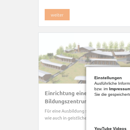
weiter
Einstellungen
Ausführliche Inform
bzw. im
Impressu
Einrichtung eines
Sie die gespeicher
Bildungszentrums für junge
Erwachsene, Paare und Familien
Für eine Ausbildung sowohl in beruflicher
in Alépé, Elfenbeinküste
wie auch in geistlicher Hinsicht
YouTube Videos