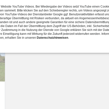
r Website YouTube Videos. Bei Wiedergabe der Videos setzt YouTube einen Cookie
ten sammelt. Bitte klicken Sie auf den Schieberegler rechts, um Videos angezeigt
n YouTube-Videos der Dienstanbieter Google ggf. Benutzeraktivitäten erfasst un
 derartige Übermittlung mit Risiken verbunden, da aktuell ein Angemessenheitsbes
anden ist und auch andere geeignete Garantien für eine sichere Datenübermittlung
weiter
die Daten im Fall der Übermittlung dem Zugriff der US-Behörden, inkl. Sicherheit
rer Zustimmung in die Nutzung der Dienste von Google erklären Sie sich mit der Dat
e Einwilligung kann mit Wirkung für die Zukunft jederzeit widerrufen werden. Infor
nen, erhalten Sie in unseren
Datenschutzhinweisen
.