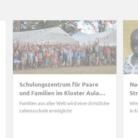
Schulungszentrum für Paare
Na
und Familien im Kloster Aula
St
Dei in Saragossa/Spanien
Ki
Familien aus aller Welt wird eine christliche
Wie
Lebensschule ermöglicht
in F