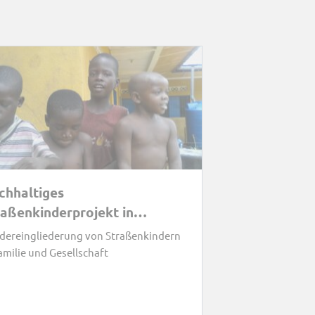
chhaltiges
raßenkinderprojekt in
nshasa/Kongo
dereingliederung von Straßenkindern
amilie und Gesellschaft