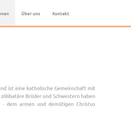
Navigation
überspringen
onen
Über uns
Kontakt
Das Spendenportal
Die Pax-BKC
Das Team
Registrierung für Institutionen
nd ist eine katholische Gemeinschaft mit
n, zölibatäre Brüder und Schwestern haben
ch - dem armen und demütigen Christus