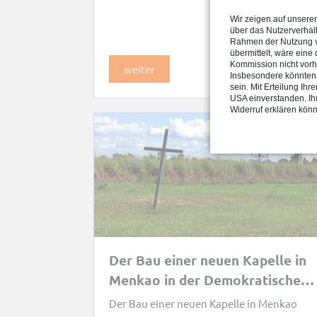
Wir zeigen auf unsere
über das Nutzerverhal
Rahmen der Nutzung vo
übermittelt, wäre eine
Kommission nicht vorh
weiter
Insbesondere könnten 
sein. Mit Erteilung Ih
USA einverstanden. Ihr
Widerruf erklären kön
Der Bau einer neuen Kapelle in
Menkao in der Demokratischen
Republik Kongo DRK
Der Bau einer neuen Kapelle in Menkao