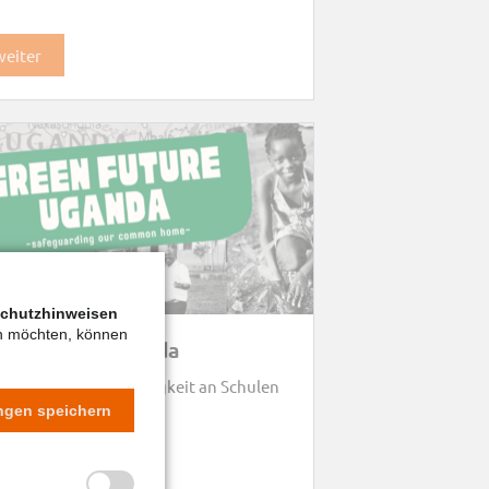
weiter
chutzhinweisen
en möchten, können
een Future Uganda
derung von Nachhaltigkeit an Schulen
ungen speichern