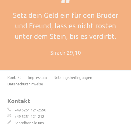
Setz dein Geld ein für den Bruder
und Freund, lass es nicht rosten
unter dem Stein, bis es verdirbt.
Sirach 29,10
Navigation
Kontakt
Impressum
Nutzungsbedingungen
überspringen
Datenschutzhinweise
Kontakt
+49 5251 121-2590
+49 5251 121-212
Schreiben Sie uns