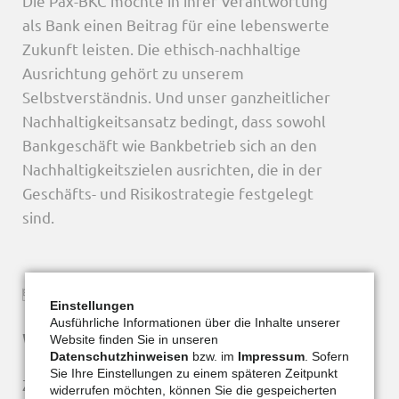
Die Pax-BKC möchte in ihrer Verantwortung
als Bank einen Beitrag für eine lebenswerte
Zukunft leisten. Die ethisch-nachhaltige
Ausrichtung gehört zu unserem
Selbstverständnis. Und unser ganzheitlicher
Nachhaltigkeitsansatz bedingt, dass sowohl
Bankgeschäft wie Bankbetrieb sich an den
Nachhaltigkeitszielen ausrichten, die in der
Geschäfts- und Risikostrategie festgelegt
sind.
Einstellungen
Ausführliche Informationen über die Inhalte unserer
Wir sind nah dran
Website finden Sie in unseren
Datenschutzhinweisen
bzw. im
Impressum
. Sofern
Sie Ihre Einstellungen zu einem späteren Zeitpunkt
Zu unseren Kunden zählen wir
widerrufen möchten, können Sie die gespeicherten