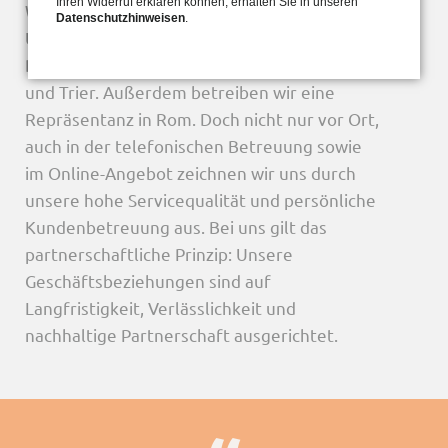
Ihren Widerruf erklären können, erhalten Sie in unseren
Wir sind in vielen Regionen vertreten:
Datenschutzhinweisen
.
Unsere Standorte befinden sich in Aachen,
Berlin, Erfurt, Essen, Köln, Paderborn, Mainz
und Trier. Außerdem betreiben wir eine
Repräsentanz in Rom. Doch nicht nur vor Ort,
auch in der telefonischen Betreuung sowie
im Online-Angebot zeichnen wir uns durch
unsere hohe Servicequalität und persönliche
Kundenbetreuung aus. Bei uns gilt das
partnerschaftliche Prinzip: Unsere
Geschäftsbeziehungen sind auf
Langfristigkeit, Verlässlichkeit und
nachhaltige Partnerschaft ausgerichtet.