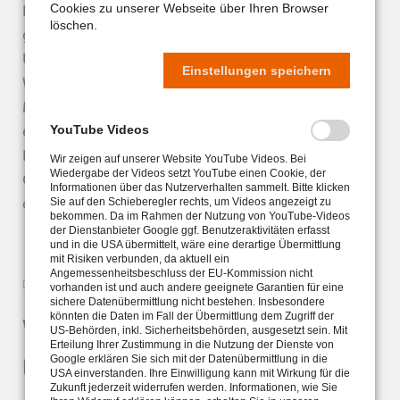
Privatpersonen sowie kirchliche,
Cookies zu unserer Webseite über Ihren Browser
löschen.
gemeinnützige und soziale Institutionen.
Und diesen fühlen wir uns in besonderer
Einstellungen speichern
Weise verbunden: Viele unserer
Mitarbeiterinnen und Mitarbeiter
engagieren sich hier ehrenamtlich. Die Pax-
YouTube Videos
BKC steht allen Menschen und
Wir zeigen auf unserer Website YouTube Videos. Bei
Wiedergabe der Videos setzt YouTube einen Cookie, der
Organisationen offen, die sich mit den
Informationen über das Nutzerverhalten sammelt. Bitte klicken
christlichen Werten identifizieren.
Sie auf den Schieberegler rechts, um Videos angezeigt zu
bekommen. Da im Rahmen der Nutzung von YouTube-Videos
der Dienstanbieter Google ggf. Benutzeraktivitäten erfasst
und in die USA übermittelt, wäre eine derartige Übermittlung
mit Risiken verbunden, da aktuell ein
Angemessenheitsbeschluss der EU-Kommission nicht
vorhanden ist und auch andere geeignete Garantien für eine
sichere Datenübermittlung nicht bestehen. Insbesondere
könnten die Daten im Fall der Übermittlung dem Zugriff der
Wir arbeiten fair &
US-Behörden, inkl. Sicherheitsbehörden, ausgesetzt sein. Mit
Erteilung Ihrer Zustimmung in die Nutzung der Dienste von
transparent
Google erklären Sie sich mit der Datenübermittlung in die
USA einverstanden. Ihre Einwilligung kann mit Wirkung für die
Zukunft jederzeit widerrufen werden. Informationen, wie Sie