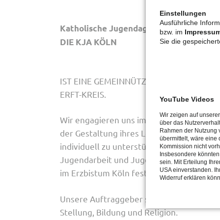
Einstellungen
Ausführliche Inform
Katholische Jugendagentur Köln gGmbH
bzw. im
Impressu
DIE KJA KÖLN
Sie die gespeicher
IST EINE GEMEINNÜTZIGE UND ANERKANN
ERFT-KREIS.
YouTube Videos
Wir zeigen auf unsere
Wir engagieren uns im Sinne des kirchli
über das Nutzerverhal
Rahmen der Nutzung vo
der Gestaltung ihres Lebens
übermittelt, wäre eine
individuell zu unterstützen. Unser Auftra
Kommission nicht vorh
Insbesondere könnten 
Jugendarbeit und Jugendsozialarbeit
sein. Mit Erteilung Ih
USA einverstanden. Ihr
im Erzbistum Köln festlegt.
Widerruf erklären kön
Unsere Auftraggeber sind die jungen Mens
Stellung, Bildung und Religion.