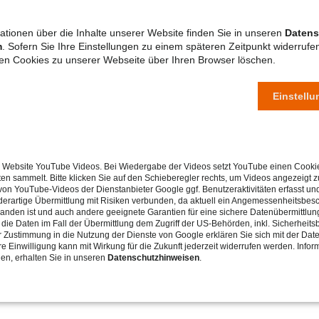
ationen über die Inhalte unserer Website finden Sie in unseren
Datens
m
. Sofern Sie Ihre Einstellungen zu einem späteren Zeitpunkt widerruf
ten Cookies zu unserer Webseite über Ihren Browser löschen.
Einstell
TE TRÄGERIN DER FREIEN JUGENDHILFE. WIR SIND AKTI
r Website YouTube Videos. Bei Wiedergabe der Videos setzt YouTube einen Cookie
chen Auftrags, jungen Menschen zukunftsorientierte Lebe
ten sammelt. Bitte klicken Sie auf den Schieberegler rechts, um Videos angezeigt
n YouTube-Videos der Dienstanbieter Google ggf. Benutzeraktivitäten erfasst un
 derartige Übermittlung mit Risiken verbunden, da aktuell ein Angemessenheitsbes
g für das Handeln ergibt sich durch das Pastorale Rahmen
anden ist und auch andere geeignete Garantien für eine sichere Datenübermittlung
die Daten im Fall der Übermittlung dem Zugriff der US-Behörden, inkl. Sicherheit
rer Zustimmung in die Nutzung der Dienste von Google erklären Sie sich mit der Dat
e Einwilligung kann mit Wirkung für die Zukunft jederzeit widerrufen werden. Infor
nen, erhalten Sie in unseren
Datenschutzhinweisen
.
chen. Nach ihnen richten wir unser Handeln aus, unabhän