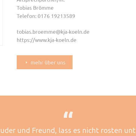
Tobias Brömme
Telefon: 0176 19213589
tobias.broemme@kja-koeln.de
https://www.kja-koeln.de
mehr über uns
ruder und Freund, lass es nicht rosten unte