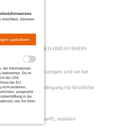
chutzhinweisen
en möchten, können
ungen speichern
V IN DER STADT KÖLN UND IM RHEIN-
, der Informationen
nsperspektiven aufzuzeigen und sie bei
 zu bekommen. Da im
d in die USA
chluss der EU-
konzept, das die Bedingung für kirchliche
 nicht bestehen.
sbehörden, ausgesetzt
enübermittlung in die
mationen, wie Sie Ihren
gig von ihrer Herkunft, sozialen