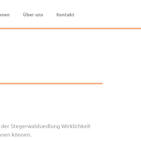
Navigation
überspringen
onen
Über uns
Kontakt
Das Spendenportal
Die Pax-BKC
Das Team
Registrierung für Institutionen
der Stegerwaldsiedlung Wirklichkeit
innen können.