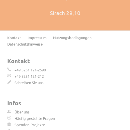
Sirach 29,10
Navigation
Kontakt
Impressum
Nutzungsbedingungen
überspringen
Datenschutzhinweise
Kontakt
+49 5251 121-2590
+49 5251 121-212
Schreiben Sie uns
Infos
Über uns
Häufig gestellte Fragen
Spenden-Projekte