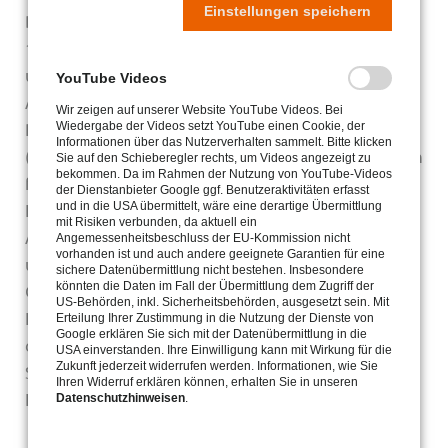
Einstellungen speichern
Der Jesuiten-Flüchtlingsdienst engagiert sich seit
1995 in Deutschland für Abschiebungshäftlinge
und Menschen mit unsicherem oder ohne
YouTube Videos
Aufenthaltsstatus. Wir leisten Seelsorge und
Wir zeigen auf unserer Website YouTube Videos. Bei
Rechtsberatung in der Abschiebungshaft
Wiedergabe der Videos setzt YouTube einen Cookie, der
Informationen über das Nutzerverhalten sammelt. Bitte klicken
(Eichstätt und Hof) und in Aufnahmeeinrichtungen
Sie auf den Schieberegler rechts, um Videos angezeigt zu
bekommen. Da im Rahmen der Nutzung von YouTube-Videos
für Asylsuchende (Wünsdorf). In Berlin bieten wir
der Dienstanbieter Google ggf. Benutzeraktivitäten erfasst
Härtefallberatung und Verfahrensberatung bei
und in die USA übermittelt, wäre eine derartige Übermittlung
mit Risiken verbunden, da aktuell ein
Aufenthaltsproblemen an. In Bayern beraten und
Angemessenheitsbeschluss der EU-Kommission nicht
vorhanden ist und auch andere geeignete Garantien für eine
unterstützen wir Gemeinden und
sichere Datenübermittlung nicht bestehen. Insbesondere
könnten die Daten im Fall der Übermittlung dem Zugriff der
Ordensgemeinschaften in allen Fragen rund ums
US-Behörden, inkl. Sicherheitsbehörden, ausgesetzt sein. Mit
Kirchenasyl. Wir geben geflüchteten Menschen in
Erteilung Ihrer Zustimmung in die Nutzung der Dienste von
Google erklären Sie sich mit der Datenübermittlung in die
der Öffentlichkeit eine Stimme und nehmen
USA einverstanden. Ihre Einwilligung kann mit Wirkung für die
Zukunft jederzeit widerrufen werden. Informationen, wie Sie
Stellung zu Entwicklungen in der
Ihren Widerruf erklären können, erhalten Sie in unseren
Flüchtlingspolitik.
Datenschutzhinweisen
.