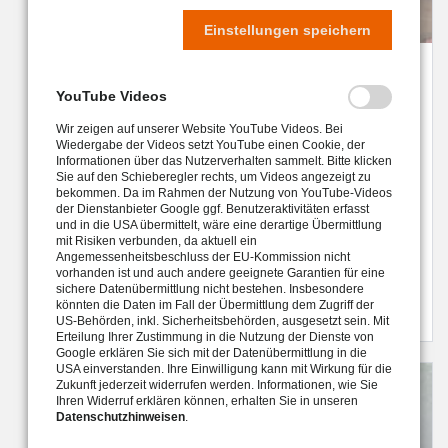
Einstellungen speichern
Ukraine: Caritas Nothilfe
YouTube Videos
Die ganze Welt schaut schockiert auf den
Wir zeigen auf unserer Website YouTube Videos. Bei
eskalierenden Krieg in der Ukraine. Schnelle Hilfe ist
Wiedergabe der Videos setzt YouTube einen Cookie, der
jetzt entscheidend.
Informationen über das Nutzerverhalten sammelt. Bitte klicken
Sie auf den Schieberegler rechts, um Videos angezeigt zu
bekommen. Da im Rahmen der Nutzung von YouTube-Videos
der Dienstanbieter Google ggf. Benutzeraktivitäten erfasst
und in die USA übermittelt, wäre eine derartige Übermittlung
mit Risiken verbunden, da aktuell ein
Angemessenheitsbeschluss der EU-Kommission nicht
vorhanden ist und auch andere geeignete Garantien für eine
sichere Datenübermittlung nicht bestehen. Insbesondere
weiter
könnten die Daten im Fall der Übermittlung dem Zugriff der
US-Behörden, inkl. Sicherheitsbehörden, ausgesetzt sein. Mit
Erteilung Ihrer Zustimmung in die Nutzung der Dienste von
Google erklären Sie sich mit der Datenübermittlung in die
USA einverstanden. Ihre Einwilligung kann mit Wirkung für die
Zukunft jederzeit widerrufen werden. Informationen, wie Sie
Ihren Widerruf erklären können, erhalten Sie in unseren
Datenschutzhinweisen
.