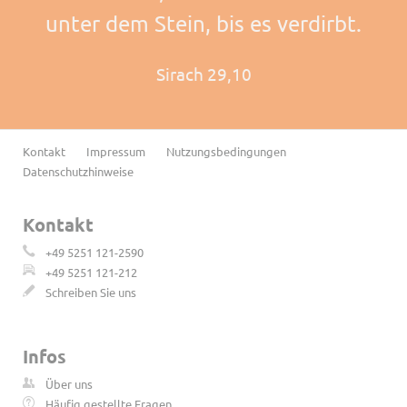
unter dem Stein, bis es verdirbt.
Sirach 29,10
Navigation
Kontakt
Impressum
Nutzungsbedingungen
überspringen
Datenschutzhinweise
Kontakt
+49 5251 121-2590
+49 5251 121-212
Schreiben Sie uns
Infos
Über uns
Häufig gestellte Fragen