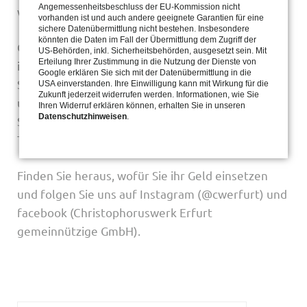
Angemessenheitsbeschluss der EU-Kommission nicht
wohnen und arbeiten.
vorhanden ist und auch andere geeignete Garantien für eine
sichere Datenübermittlung nicht bestehen. Insbesondere
könnten die Daten im Fall der Übermittlung dem Zugriff der
Gemeinsam mit 500 Mitarbeitenden gestalten sie
US-Behörden, inkl. Sicherheitsbehörden, ausgesetzt sein. Mit
Erteilung Ihrer Zustimmung in die Nutzung der Dienste von
ihren Alltag an mehr als 25 verschiedenen
Google erklären Sie sich mit der Datenübermittlung in die
Standorten in und um Erfurt und in Gotha: in
USA einverstanden. Ihre Einwilligung kann mit Wirkung für die
Zukunft jederzeit widerrufen werden. Informationen, wie Sie
unseren Werkstätten, in der Christophorus-
Ihren Widerruf erklären können, erhalten Sie in unseren
Datenschutzhinweisen
.
Schule, in unseren Wohnhäusern und
Tagesstätten.
Finden Sie heraus, wofür Sie ihr Geld einsetzen
und folgen Sie uns auf Instagram (@cwerfurt) und
facebook (Christophoruswerk Erfurt
gemeinnützige GmbH).