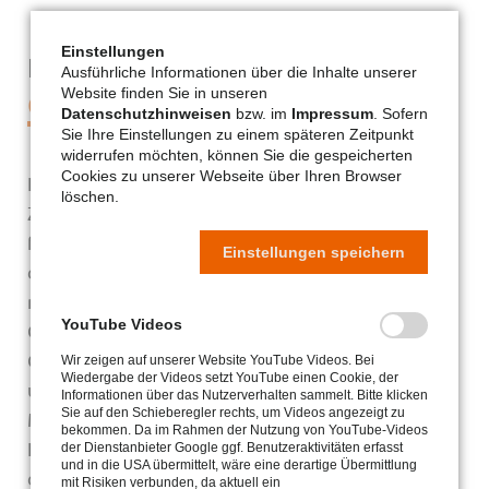
Einstellungen
Infos & Kontaktdaten der
Ausführliche Informationen über die Inhalte unserer
Website finden Sie in unseren
Organisation
Datenschutzhinweisen
bzw. im
Impressum
. Sofern
Sie Ihre Einstellungen zu einem späteren Zeitpunkt
widerrufen möchten, können Sie die gespeicherten
Cookies zu unserer Webseite über Ihren Browser
Leben ist mehr – dies ist der Leitspruch für unser
löschen.
Zusammenleben im Christophoruswerk Erfurt und
für unsere tägliche Arbeit. Unser Leitbild ist an
Einstellungen speichern
den christlichen Glauben angelehnt: Leben ist
mehr als essen, trinken und versorgt werden.
YouTube Videos
Gutes Leben bedeutet auch Akzeptanz,
Gleichberechtigung und Teilhabe – für jeden von
Wir zeigen auf unserer Website YouTube Videos. Bei
Wiedergabe der Videos setzt YouTube einen Cookie, der
uns und vor allem auch für die über 1400
Informationen über das Nutzerverhalten sammelt. Bitte klicken
Sie auf den Schieberegler rechts, um Videos angezeigt zu
Menschen mit Behinderungen, psychischen
bekommen. Da im Rahmen der Nutzung von YouTube-Videos
Erkrankungen oder sozialen Beeinträchtigungen,
der Dienstanbieter Google ggf. Benutzeraktivitäten erfasst
und in die USA übermittelt, wäre eine derartige Übermittlung
die im Christophoruswerk Erfurt leben, lernen,
mit Risiken verbunden, da aktuell ein