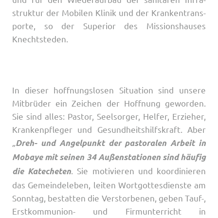
struk­­tur der Mo­­bi­­len Kli­­nik und der Kran­ken­­tran­s­­
por­­te, so der Superior des Missionshauses
Knechtsteden.
In die­­ser hof­f­­nungs­­­lo­­sen Si­­tua­­ti­on sind unsere
Mitbrüder ein Zei­chen der Hof­f­­nung ge­wor­­den.
Sie sind al­­les: Pas­­tor, Seel­­sor­­ger, Hel­­fer, Er­­zie­her,
Kran­kenpf­­le­­ger und Ge­­sun­d­heits­­hilfs­kraft. Aber
„
Dreh- und Angelpunkt der pastoralen Arbeit in
Mobaye mit seinen 34 Außenstationen sind häufig
. Sie motivieren und koordinieren
die Katecheten
das Gemeindeleben, leiten Wortgottesdienste am
Sonntag, bestatten die Verstorbenen, geben Tauf-,
Erstkommunion- und Firmunterricht in