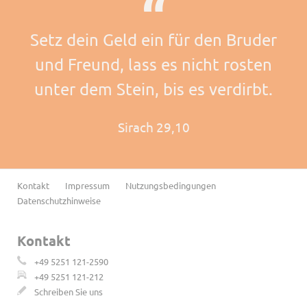
Setz dein Geld ein für den Bruder
und Freund, lass es nicht rosten
unter dem Stein, bis es verdirbt.
Sirach 29,10
Navigation
Kontakt
Impressum
Nutzungsbedingungen
überspringen
Datenschutzhinweise
Kontakt
+49 5251 121-2590
+49 5251 121-212
Schreiben Sie uns