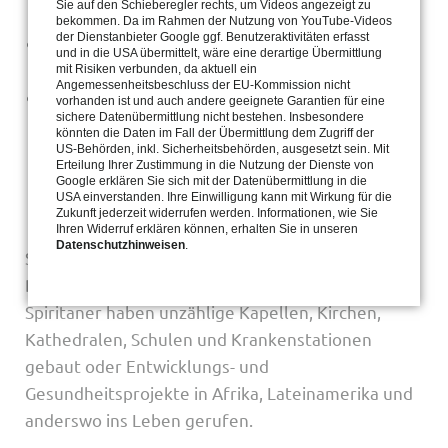
Sie auf den Schieberegler rechts, um Videos angezeigt zu
Krankenhäusern, Schulen und Gefängnissen.
bekommen. Da im Rahmen der Nutzung von YouTube-Videos
der Dienstanbieter Google ggf. Benutzeraktivitäten erfasst
Unser Ziel ist es, die Frohbotschaft Jesu zu den
und in die USA übermittelt, wäre eine derartige Übermittlung
Menschen zu bringen, da, wo sie sind.
mit Risiken verbunden, da aktuell ein
Angemessenheitsbeschluss der EU-Kommission nicht
Wir arbeiten mit am Aufbau des Reiches Gottes
vorhanden ist und auch andere geeignete Garantien für eine
sichere Datenübermittlung nicht bestehen. Insbesondere
in dieser Welt durch unseren Einsatz für
könnten die Daten im Fall der Übermittlung dem Zugriff der
Gerechtigkeit und Frieden und durch die
US-Behörden, inkl. Sicherheitsbehörden, ausgesetzt sein. Mit
Erteilung Ihrer Zustimmung in die Nutzung der Dienste von
Anerkennung der Würde eines jeden
Google erklären Sie sich mit der Datenübermittlung in die
USA einverstanden. Ihre Einwilligung kann mit Wirkung für die
Menschen.
Zukunft jederzeit widerrufen werden. Informationen, wie Sie
Ihren Widerruf erklären können, erhalten Sie in unseren
Datenschutzhinweisen
.
Seit genau 125 Jahren sind unsere Mitbrüder aus
Deutschland diesem Auftrag treu geblieben.
Spiritaner haben unzählige Kapellen, Kirchen,
Kathedralen, Schulen und Krankenstationen
gebaut oder Entwicklungs- und
Gesundheitsprojekte in Afrika, Lateinamerika und
anderswo ins Leben gerufen.