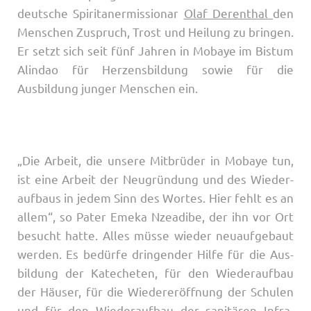
deutsche Spiritanermissionar
Olaf Derenthal
den
Menschen Zuspruch, Trost und Heilung zu bringen.
Er setzt sich seit fünf Jahren in Mobaye im Bistum
Alindao für Herzensbildung sowie für die
Ausbildung junger Menschen ein.
„Die Ar­beit, die un­­se­­re Mit­­brü­­der in Mobaye tun,
ist ei­­ne Ar­beit der Neu­­grün­­dung und des Wie­­der­
auf­­baus in je­­dem Sinn des Wor­­tes. Hier fehlt es an
al­­lem“, so Pa­­ter Eme­­ka Nze­a­­di­­be, der ihn vor Ort
besucht hatte. Al­­les müsse wie­­der neuauf­­­ge­­baut
wer­­den. Es be­dürfe drin­­gen­­der Hil­­fe für die Aus­­­
bil­­dung der Ka­­te­che­­ten, für den Wie­­der­auf­­bau
der Häu­­ser, für die Wie­­de­r­er­öf­f­­nung der Schu­­len
und für den Wie­­der­auf­­bau der sa­ni­tä­­ren In­­fra­­