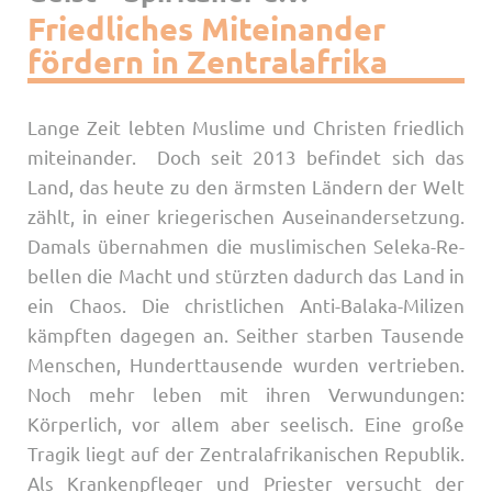
Friedliches Miteinander
fördern in Zentralafrika
Lan­­ge Zeit le­b­­ten Mus­­li­­me und Chris­­ten frie­d­­lich
mit­­ein­an­­der. Doch seit 2013 befindet sich das
Land, das heute zu den ärmsten Ländern der Welt
zählt, in einer kriegerischen Auseinandersetzung.
Damals übernahmen die mus­­li­­mi­­schen Se­­le­­ka-Re­
bel­­len die Macht und stür­z­­ten dadurch das Land in
ein Cha­os. Die christ­­li­chen An­­ti-Ba­la­­ka-Mi­­li­­zen
käm­p­­ften da­­ge­­gen an. Seit­her star­­ben Tau­­sen­­de
Men­­schen, Hun­­der­t­tau­­sen­­de wur­­den ver­­­trie­­ben.
Noch mehr leben mit ihren Verwundungen:
Körperlich, vor allem aber seelisch. Eine große
Tragik liegt auf der Zentralafrikanischen Republik.
Als Krankenpfleger und Priester versucht der