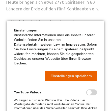
Heute bringen sich etwa 2770 Spiritaner in 60
Ländern der Erde auf den fünf Kontinenten ein.
Wir leben in internationalen und
interkulturellen Gemeinschaften.
Einstellungen
Wir setzen uns schwerpunktmäßig für
Ausführliche Informationen über die Inhalte unserer
Website finden Sie in unseren
Menschen ein, die unterdrückt und entrechtet
Datenschutzhinweisen
bzw. im
Impressum
. Sofern
sind, wie etwa Flüchtlinge oder
Sie Ihre Einstellungen zu einem späteren Zeitpunkt
widerrufen möchten, können Sie die gespeicherten
Drogenabhängige.
Cookies zu unserer Webseite über Ihren Browser
Wir passen uns dabei an die Erfordernisse der
löschen.
jeweiligen Zeit an.
So arbeiten wir als Seelsorger in den
Einstellungen speichern
Elendsvierteln der Großstädte und in sozialen
Brennpunkten (z.B. Sao Paulo in Brasilien oder
YouTube Videos
Port-au-Prince in Haiti sowie im vom Öl
Wir zeigen auf unserer Website YouTube Videos. Bei
verseuchten Nigerdeltagebiet in Nigeria).
Wiedergabe der Videos setzt YouTube einen Cookie, der
Wir übernehmen gerne Aufgaben in
Informationen über das Nutzerverhalten sammelt. Bitte klicken