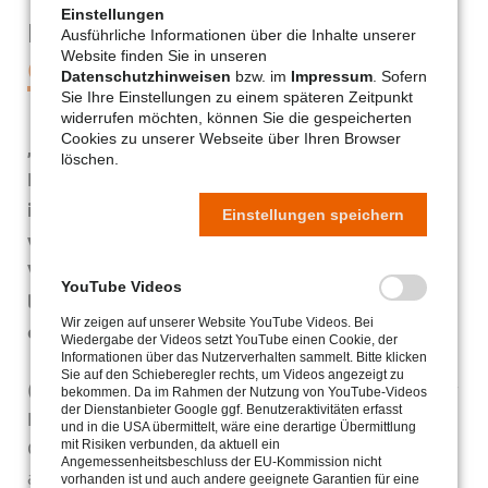
Einstellungen
Infos & Kontaktdaten der
Ausführliche Informationen über die Inhalte unserer
Website finden Sie in unseren
Organisation
Datenschutzhinweisen
bzw. im
Impressum
. Sofern
Sie Ihre Einstellungen zu einem späteren Zeitpunkt
widerrufen möchten, können Sie die gespeicherten
Cookies zu unserer Webseite über Ihren Browser
„Die Kirche zu Marbach ist eine der ältesten
löschen.
Kirchen im Erfurtischen Lande gewesen. Sie ist
im Jahre nach Christi Geburt 1211 erbaut und
Einstellungen speichern
von dem Bischofe zu Havelberg, Siegbod, unter
Vergünstigung und Erlaubnis des damals
YouTube Videos
lebenden Erzbischofs zu Mainz, Siegfried,
Wir zeigen auf unserer Website YouTube Videos. Bei
eingeweiht worden.“
Wiedergabe der Videos setzt YouTube einen Cookie, der
Informationen über das Nutzerverhalten sammelt. Bitte klicken
Sie auf den Schieberegler rechts, um Videos angezeigt zu
(aus der Abschrift der Urkunde aus dem Knopf der
bekommen. Da im Rahmen der Nutzung von YouTube-Videos
der Dienstanbieter Google ggf. Benutzeraktivitäten erfasst
Kirche in Marbach, der 1982 bei der
und in die USA übermittelt, wäre eine derartige Übermittlung
Generalrenovierung der Marbacher Kirche
mit Risiken verbunden, da aktuell ein
Angemessenheitsbeschluss der EU-Kommission nicht
abgenommen wurde und dem neuen Knopf
vorhanden ist und auch andere geeignete Garantien für eine