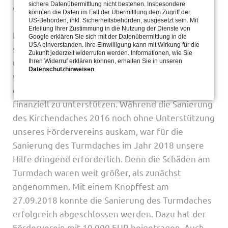
sichere Datenübermittlung nicht bestehen. Insbesondere
wieder beigefügt wurde.)
könnten die Daten im Fall der Übermittlung dem Zugriff der
US-Behörden, inkl. Sicherheitsbehörden, ausgesetzt sein. Mit
Erteilung Ihrer Zustimmung in die Nutzung der Dienste von
Nach dem Umbau 1843 und der Renovierung 1984
Google erklären Sie sich mit der Datenübermittlung in die
USA einverstanden. Ihre Einwilligung kann mit Wirkung für die
standen wieder dringende Sanierungsarbeiten an
Zukunft jederzeit widerrufen werden. Informationen, wie Sie
unserer St.Gotthardt-Kirche an. Aus diesem Grund
Ihren Widerruf erklären können, erhalten Sie in unseren
Datenschutzhinweisen
.
wurde 2015 unser Förderverein gegründet mit
dem Ziel, die anstehenden Aufgaben und Arbeiten
finanziell zu unterstützen. Während die Sanierung
des Kirchendaches 2016 noch ohne Unterstützung
unseres Fördervereins auskam, war für die
Sanierung des Turmdaches im Jahr 2018 unsere
Hilfe dringend erforderlich. Denn die Schäden am
Turmdach waren weit größer, als zunächst
angenommen. Mit einem Knopffest am
27.09.2018 konnte die Sanierung des Turmdaches
erfolgreich abgeschlossen werden. Dazu hat der
Förderverein mit 10.000 EUR beigetragen. Auch