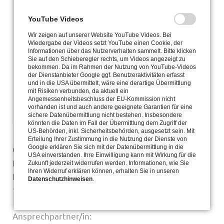
YouTube Videos
Wir zeigen auf unserer Website YouTube Videos. Bei
Wiedergabe der Videos setzt YouTube einen Cookie, der
Informationen über das Nutzerverhalten sammelt. Bitte klicken
Sie auf den Schieberegler rechts, um Videos angezeigt zu
bekommen. Da im Rahmen der Nutzung von YouTube-Videos
der Dienstanbieter Google ggf. Benutzeraktivitäten erfasst
und in die USA übermittelt, wäre eine derartige Übermittlung
mit Risiken verbunden, da aktuell ein
Angemessenheitsbeschluss der EU-Kommission nicht
vorhanden ist und auch andere geeignete Garantien für eine
sichere Datenübermittlung nicht bestehen. Insbesondere
könnten die Daten im Fall der Übermittlung dem Zugriff der
US-Behörden, inkl. Sicherheitsbehörden, ausgesetzt sein. Mit
Erteilung Ihrer Zustimmung in die Nutzung der Dienste von
Google erklären Sie sich mit der Datenübermittlung in die
Caritas Gesundheit Berlin gGmbH - Caritas-Hospiz
USA einverstanden. Ihre Einwilligung kann mit Wirkung für die
Katharinenhaus
Zukunft jederzeit widerrufen werden. Informationen, wie Sie
Ihren Widerruf erklären können, erhalten Sie in unseren
Kurhausstraße 30
Datenschutzhinweisen
.
13467 Berlin
Ansprechpartner/in: