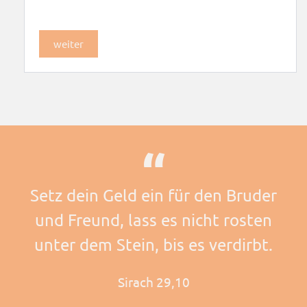
weiter
Setz dein Geld ein für den Bruder
und Freund, lass es nicht rosten
unter dem Stein, bis es verdirbt.
Sirach 29,10