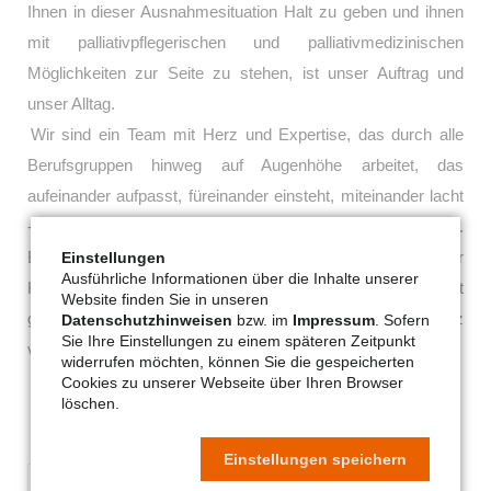
Ihnen in dieser Ausnahmesituation Halt zu geben und ihnen
mit palliativpflegerischen und palliativmedizinischen
Möglichkeiten zur Seite zu stehen, ist unser Auftrag und
unser Alltag.
Wir sind ein Team mit Herz und Expertise, das durch alle
Berufsgruppen hinweg auf Augenhöhe arbeitet, das
aufeinander aufpasst, füreinander einsteht, miteinander lacht
- und in dem jeder seine schwachen Momente haben darf.
Einstellungen
Bei uns gestalten Mitarbeiter, Gäste und Angehörige in einer
Ausführliche Informationen über die Inhalte unserer
Kultur von Gemeinschaft, Ehrlichkeit und Verbindlichkeit
Website finden Sie in unseren
gemeinsam den stationären Hospizalltag. Unser Hospiz
Datenschutzhinweisen
bzw. im
Impressum
. Sofern
Sie Ihre Einstellungen zu einem späteren Zeitpunkt
verfügt über 14 Einzelzimmer.
widerrufen möchten, können Sie die gespeicherten
Cookies zu unserer Webseite über Ihren Browser
löschen.
Einstellungen speichern