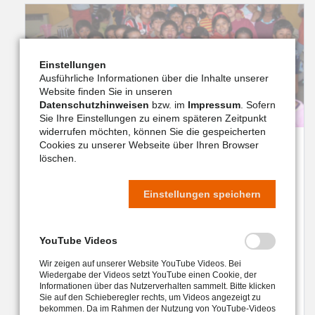
Einstellungen
Ausführliche Informationen über die Inhalte unserer
Website finden Sie in unseren
Datenschutzhinweisen
bzw. im
Impressum
. Sofern
Sie Ihre Einstellungen zu einem späteren Zeitpunkt
widerrufen möchten, können Sie die gespeicherten
Cookies zu unserer Webseite über Ihren Browser
Changuito Dios - Kinderhort
löschen.
Unterstützen Sie das AYUDA e.V. - Projekt -
Kinderhort Changuito Dios in Salta
Einstellungen speichern
YouTube Videos
Wir zeigen auf unserer Website YouTube Videos. Bei
Wiedergabe der Videos setzt YouTube einen Cookie, der
Informationen über das Nutzerverhalten sammelt. Bitte klicken
Sie auf den Schieberegler rechts, um Videos angezeigt zu
weiter
bekommen. Da im Rahmen der Nutzung von YouTube-Videos