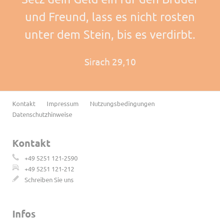
und Freund, lass es nicht rosten
unter dem Stein, bis es verdirbt.
Sirach 29,10
Navigation
Kontakt
Impressum
Nutzungsbedingungen
überspringen
Datenschutzhinweise
Kontakt
+49 5251 121-2590
+49 5251 121-212
Schreiben Sie uns
Infos