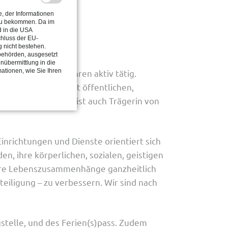
, der Informationen
 zu bekommen. Da im
d in die USA
chluss der EU-
 nicht bestehen.
sbehörden, ausgesetzt
enübermittlung in die
mationen, wie Sie Ihren
gendhilfe seit Jahren aktiv tätig.
 in Kooperation mit öffentlichen,
nd Maßnahmen. Sie ist auch Trägerin von
richtungen und Dienste orientiert sich
n, ihre körperlichen, sozialen, geistigen
 ihre Lebenszusammenhänge ganzheitlich
iligung – zu verbessern. Wir sind nach
gstelle, und des Ferien(s)pass. Zudem