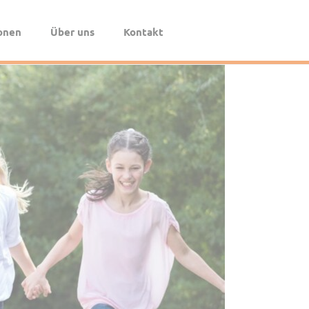
Navigation
überspringen
onen
Über uns
Kontakt
Das Spendenportal
Die Pax-BKC
Das Team
Registrierung für Institutionen