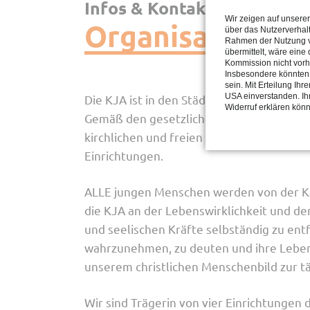
Infos & Kontaktdaten der
Wir zeigen auf unsere
Organisation
über das Nutzerverhal
Rahmen der Nutzung vo
übermittelt, wäre eine
Kommission nicht vorh
Insbesondere könnten 
sein. Mit Erteilung Ih
USA einverstanden. Ihr
Die KJA ist in den Städten Remscheid, Sol
Widerruf erklären kön
Gemäß den gesetzlichen Bestimmungen des
kirchlichen und freien Trägern der Juge
Einrichtungen.
ALLE jungen Menschen werden von der KJA
die KJA an der Lebenswirklichkeit und den
und seelischen Kräfte selbständig zu en
wahrzunehmen, zu deuten und ihre Lebenss
unserem christlichen Menschenbild zur tät
Wir sind Trägerin von vier Einrichtungen