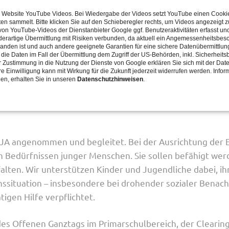
r Website YouTube Videos. Bei Wiedergabe der Videos setzt YouTube einen Cookie
ten sammelt. Bitte klicken Sie auf den Schieberegler rechts, um Videos angezeigt
n YouTube-Videos der Dienstanbieter Google ggf. Benutzeraktivitäten erfasst un
 derartige Übermittlung mit Risiken verbunden, da aktuell ein Angemessenheitsbes
anden ist und auch andere geeignete Garantien für eine sichere Datenübermittlung
die Daten im Fall der Übermittlung dem Zugriff der US-Behörden, inkl. Sicherheit
rer Zustimmung in die Nutzung der Dienste von Google erklären Sie sich mit der Dat
e Einwilligung kann mit Wirkung für die Zukunft jederzeit widerrufen werden. Infor
ingen und Wuppertal als anerkannte Trägerin der freien Ju
nen, erhalten Sie in unseren
Datenschutzhinweisen
.
 Kinder- und Jugendhilfegesetzes beteiligt sich die KJA
ndhilfe an der Planung und Durchführung von Projekten u
 angenommen und begleitet. Bei der Ausrichtung der Ein
 Bedürfnissen junger Menschen. Sie sollen befähigt werde
tfalten. Wir unterstützen Kinder und Jugendliche dabei,
ituation – insbesondere bei drohender sozialer Benachte
igen Hilfe verpflichtet.
 des Offenen Ganztags im Primarschulbereich, der Clearin