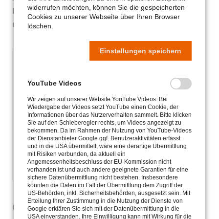
widerrufen möchten, können Sie die gespeicherten
Projekte, für die keine andere Finanzierung
Cookies zu unserer Webseite über Ihren Browser
möglich ist, auch zukünftig zu sichern.
löschen.
Einstellungen speichern
YouTube Videos
Wir zeigen auf unserer Website YouTube Videos. Bei
Wiedergabe der Videos setzt YouTube einen Cookie, der
Informationen über das Nutzerverhalten sammelt. Bitte klicken
Sie auf den Schieberegler rechts, um Videos angezeigt zu
bekommen. Da im Rahmen der Nutzung von YouTube-Videos
der Dienstanbieter Google ggf. Benutzeraktivitäten erfasst
und in die USA übermittelt, wäre eine derartige Übermittlung
mit Risiken verbunden, da aktuell ein
Angemessenheitsbeschluss der EU-Kommission nicht
vorhanden ist und auch andere geeignete Garantien für eine
sichere Datenübermittlung nicht bestehen. Insbesondere
könnten die Daten im Fall der Übermittlung dem Zugriff der
US-Behörden, inkl. Sicherheitsbehörden, ausgesetzt sein. Mit
Erteilung Ihrer Zustimmung in die Nutzung der Dienste von
Caritas-Gemeinschaftsstiftung für das Bistum
Google erklären Sie sich mit der Datenübermittlung in die
USA einverstanden. Ihre Einwilligung kann mit Wirkung für die