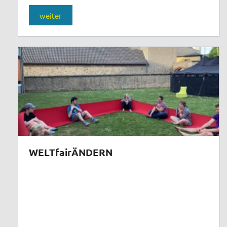
weiter
WELTfairÄNDERN